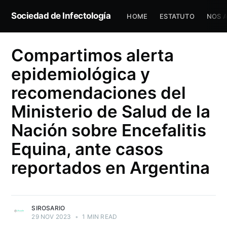
Sociedad de Infectología
HOME
ESTATUTO
NOS 
Compartimos alerta
epidemiológica y
recomendaciones del
Ministerio de Salud de la
Nación sobre Encefalitis
Equina, ante casos
reportados en Argentina
SIROSARIO
29 NOV 2023
•
1 MIN READ