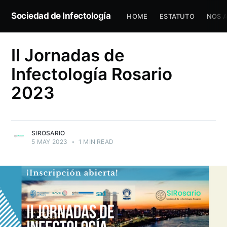
Sociedad de Infectología
HOME
ESTATUTO
NOS 
II Jornadas de
Infectología Rosario
2023
SIROSARIO
5 MAY 2023
•
1 MIN READ