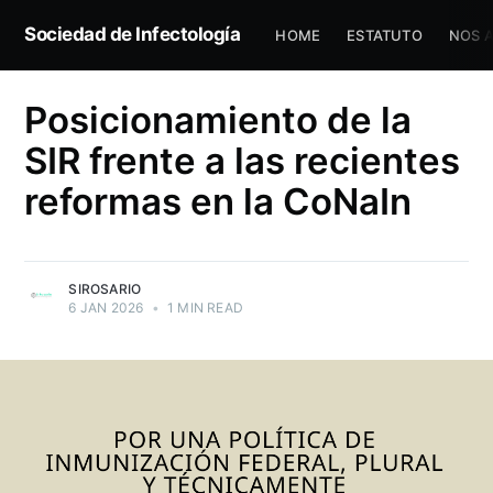
Sociedad de Infectología
HOME
ESTATUTO
NOS 
Posicionamiento de la
SIR frente a las recientes
reformas en la CoNaIn
SIROSARIO
6 JAN 2026
•
1 MIN READ